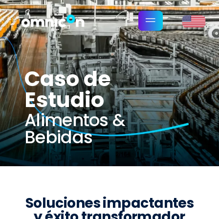
Caso de
Estudio
Alimentos &
Bebidas
Soluciones impactantes
y éxito transformador