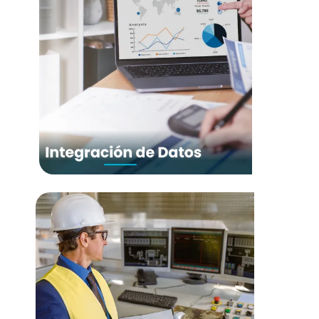
Soluciones MES / MOM
• Diseño MES/MOM • ISA 95 •
Implementación MES/MOM • Gestión
de Flujos de Manufactura
Integración de Datos
• KPI, Dasboards y Reporte • Gestión
de datos (Big Data, Datawarehouse,