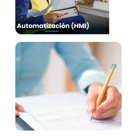
Data Lake) • Analítica
Automatización (HMI)
• HMI
• SCADA
• Alarm Management