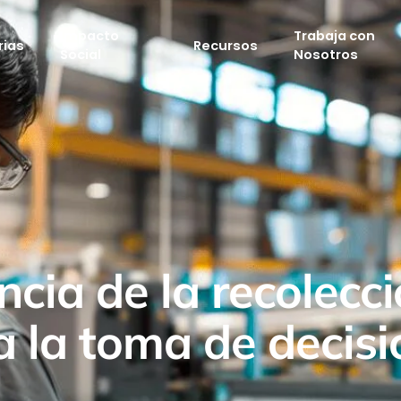
Impacto
Trabaja con
rias
Recursos
Social
Nosotros
cia de la recolecci
a la toma de decisi