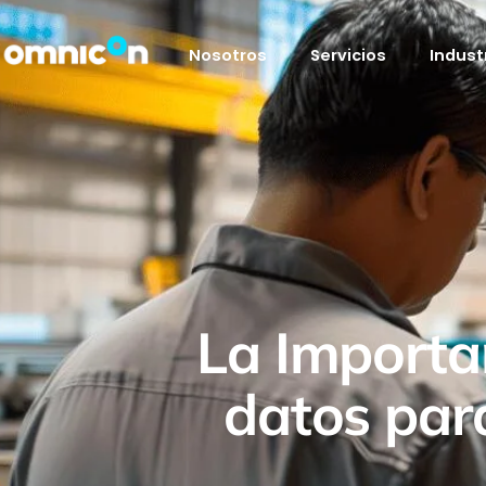
Nosotros
Servicios
Indust
La Importan
datos par