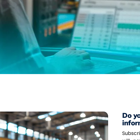
Do yo
infor
Subscr