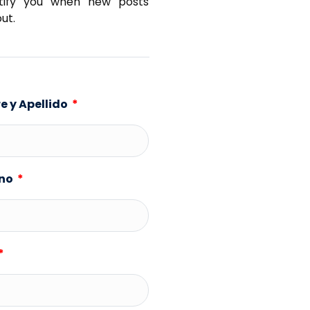
otify you when new posts
ut.
 y Apellido
ono